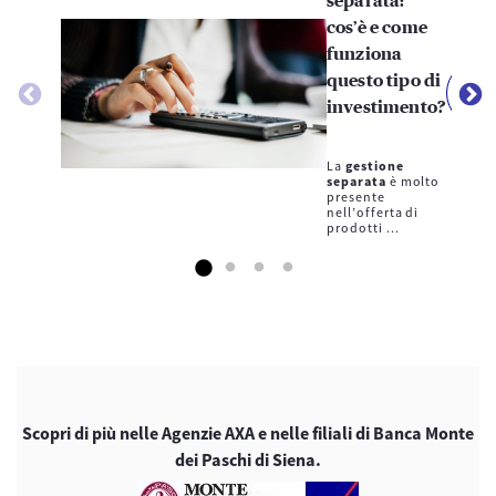
separata:
cos’è e come
funziona
L
questo tipo di
l'ar
investimento?
La
gestione
separata
è molto
presente
nell’offerta di
prodotti ...
Scopri di più nelle Agenzie AXA e nelle filiali di Banca Monte
dei Paschi di Siena.