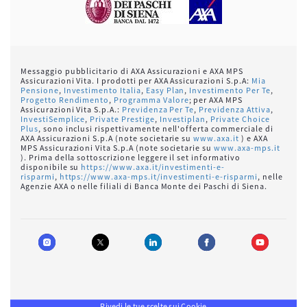
Messaggio pubblicitario di AXA Assicurazioni e AXA MPS
Assicurazioni Vita. I prodotti per AXA Assicurazioni S.p.A:
Mia
Pensione
,
Investimento Italia
,
Easy Plan
,
Investimento Per Te
,
Progetto Rendimento
,
Programma Valore
; per AXA MPS
Assicurazioni Vita S.p.A.:
Previdenza Per Te
,
Previdenza Attiva
,
InvestiSemplice
,
Private Prestige
,
Investiplan
,
Private Choice
Plus
, sono inclusi rispettivamente nell'offerta commerciale di
AXA Assicurazioni S.p.A (note societarie su
www.axa.it
) e AXA
MPS Assicurazioni Vita S.p.A (note societarie su
www.axa-mps.it
). Prima della sottoscrizione leggere il set informativo
disponibile su
https://www.axa.it/investimenti-e-
risparmi
,
https://www.axa-mps.it/investimenti-e-risparmi
, nelle
Agenzie AXA o nelle filiali di Banca Monte dei Paschi di Siena.
Rivedi le tue scelte sui Cookie