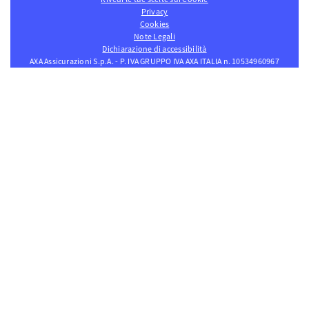
Privacy
Cookies
Note Legali
Dichiarazione di accessibilità
AXA Assicurazioni S.p.A. - P. IVA GRUPPO IVA AXA ITALIA n. 10534960967