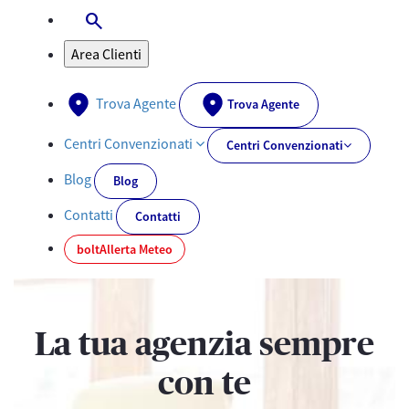
search
Apri-Chiudi Barra di ricerca
Area Clienti
Trova Agente
Trova Agente
Centri Convenzionati
Centri Convenzionati
Blog
Blog
Contatti
Contatti
bolt
Allerta Meteo
La tua agenzia sempre
con te