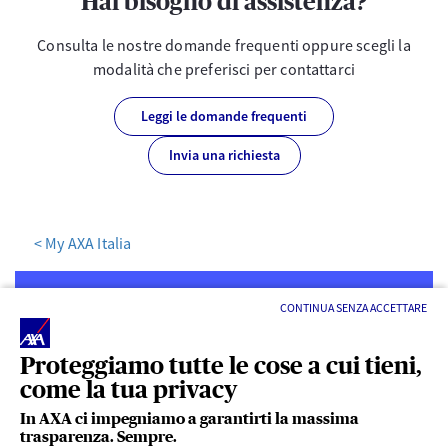
Hai bisogno di assistenza?
Consulta le nostre domande frequenti oppure scegli la
modalità che preferisci per contattarci
Leggi le domande frequenti
Invia una richiesta
< My AXA Italia
CONTINUA SENZA ACCETTARE
Proteggiamo tutte le cose a cui tieni,
come la tua privacy
LINK UTILI
In AXA ci impegniamo a garantirti la massima
trasparenza. Sempre.
ACCESSO VELOCE