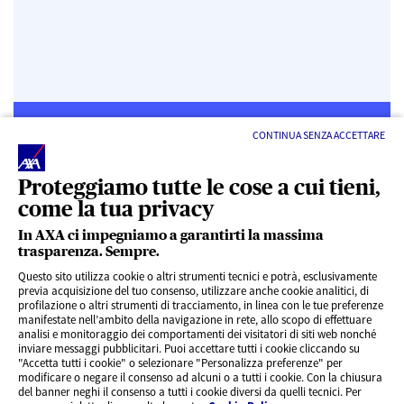
CONTINUA SENZA ACCETTARE
Proteggiamo tutte le cose a cui tieni,
come la tua privacy
LINK UTILI
In AXA ci impegniamo a garantirti la massima
trasparenza. Sempre.
ACCESSO VELOCE
Questo sito utilizza cookie o altri strumenti tecnici e potrà, esclusivamente
previa acquisizione del tuo consenso, utilizzare anche cookie analitici, di
profilazione o altri strumenti di tracciamento, in linea con le tue preferenze
SERVIZI AL CLIENTE
manifestate nell’ambito della navigazione in rete, allo scopo di effettuare
analisi e monitoraggio dei comportamenti dei visitatori di siti web nonché
inviare messaggi pubblicitari. Puoi accettare tutti i cookie cliccando su
"Accetta tutti i cookie" o selezionare "Personalizza preferenze" per
CHI SIAMO
modificare o negare il consenso ad alcuni o a tutti i cookie. Con la chiusura
del banner neghi il consenso a tutti i cookie diversi da quelli tecnici. Per