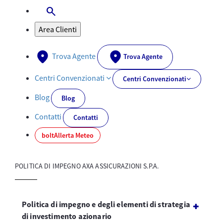
search
Apri-Chiudi Barra di ricerca
Area Clienti
Trova Agente
Trova Agente
Centri Convenzionati
Centri Convenzionati
Blog
Blog
Contatti
Contatti
bolt
Allerta Meteo
POLITICA DI IMPEGNO AXA ASSICURAZIONI S.P.A.
Politica di impegno e degli elementi di strategia
di investimento azionario