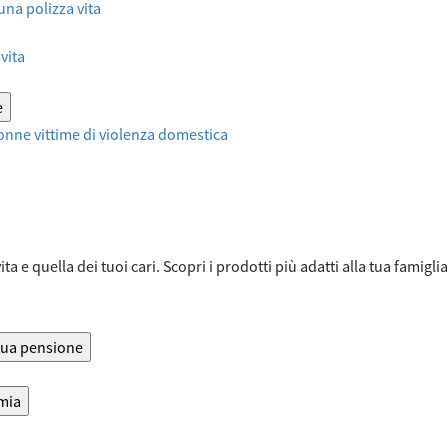
 una polizza vita
vita
e
onne vittime di violenza domestica
ta e quella dei tuoi cari. Scopri i prodotti più adatti alla tua famiglia
 tua pensione
rmia