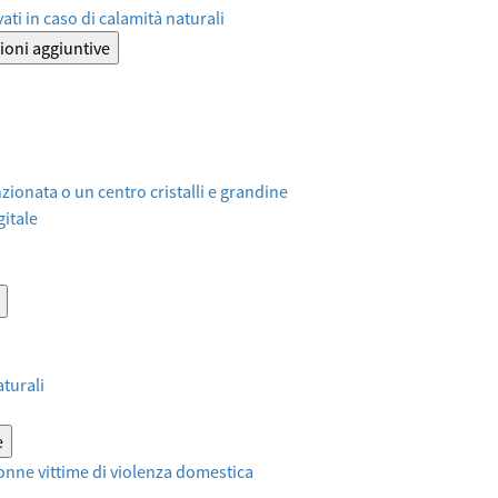
ati in caso di calamità naturali
ioni aggiuntive
ionata o un centro cristalli e grandine
itale
aturali
e
onne vittime di violenza domestica