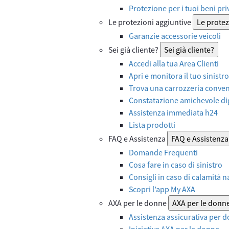
Protezione per i tuoi beni priv
Le protezioni aggiuntive
Le protez
Garanzie accessorie veicoli
Sei già cliente?
Sei già cliente?
Accedi alla tua Area Clienti
Apri e monitora il tuo sinistro
Trova una carrozzeria convenz
Constatazione amichevole dig
Assistenza immediata h24
Lista prodotti
FAQ e Assistenza
FAQ e Assistenza
Domande Frequenti
Cosa fare in caso di sinistro
Consigli in caso di calamità n
Scopri l’app My AXA
AXA per le donne
AXA per le donn
Assistenza assicurativa per d
Iniziative AXA per le donne