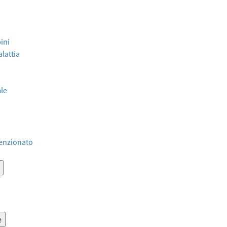
ini
lattia
ale
venzionato
e