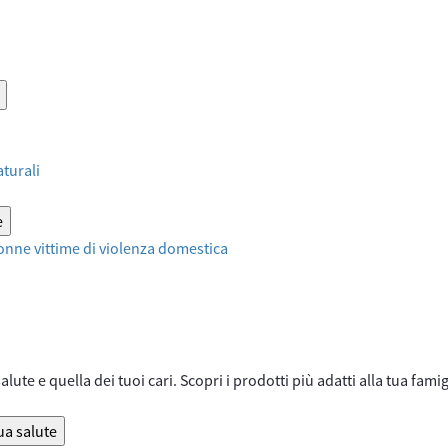
aturali
e
onne vittime di violenza domestica
lute e quella dei tuoi cari. Scopri i prodotti più adatti alla tua famig
ua salute