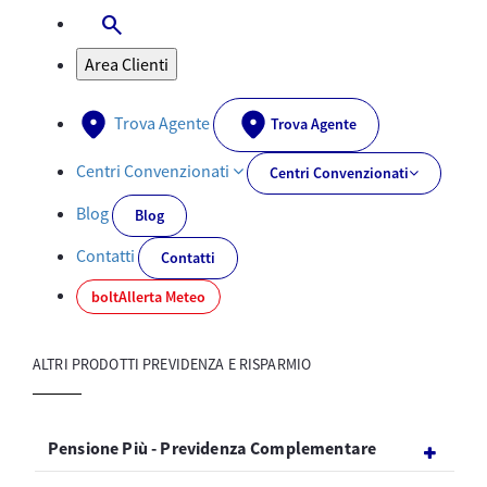
search
Apri-Chiudi Barra di ricerca
Area Clienti
Trova Agente
Trova Agente
Centri Convenzionati
Centri Convenzionati
Blog
Blog
Contatti
Contatti
bolt
Allerta Meteo
ALTRI PRODOTTI PREVIDENZA E RISPARMIO
Pensione Più - Previdenza Complementare