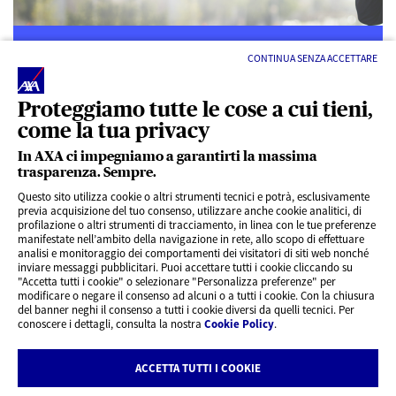
CONTINUA SENZA ACCETTARE
Proteggiamo tutte le cose a cui tieni,
come la tua privacy
LINK UTILI
In AXA ci impegniamo a garantirti la massima
trasparenza. Sempre.
ACCESSO VELOCE
Questo sito utilizza cookie o altri strumenti tecnici e potrà, esclusivamente
previa acquisizione del tuo consenso, utilizzare anche cookie analitici, di
profilazione o altri strumenti di tracciamento, in linea con le tue preferenze
SERVIZI AL CLIENTE
manifestate nell’ambito della navigazione in rete, allo scopo di effettuare
analisi e monitoraggio dei comportamenti dei visitatori di siti web nonché
inviare messaggi pubblicitari. Puoi accettare tutti i cookie cliccando su
"Accetta tutti i cookie" o selezionare "Personalizza preferenze" per
CHI SIAMO
modificare o negare il consenso ad alcuni o a tutti i cookie. Con la chiusura
del banner neghi il consenso a tutti i cookie diversi da quelli tecnici. Per
conoscere i dettagli, consulta la nostra
Cookie Policy
.
CONTATTI
ACCETTA TUTTI I COOKIE
Privacy
Rivedi le tue scelte sui Cookie