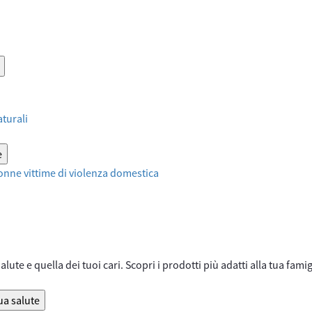
aturali
e
onne vittime di violenza domestica
lute e quella dei tuoi cari. Scopri i prodotti più adatti alla tua famig
ua salute