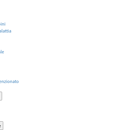
ini
lattia
ale
venzionato
e