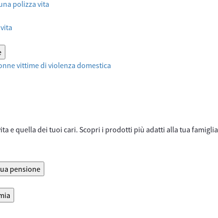
 una polizza vita
vita
e
onne vittime di violenza domestica
ta e quella dei tuoi cari. Scopri i prodotti più adatti alla tua famiglia
 tua pensione
rmia