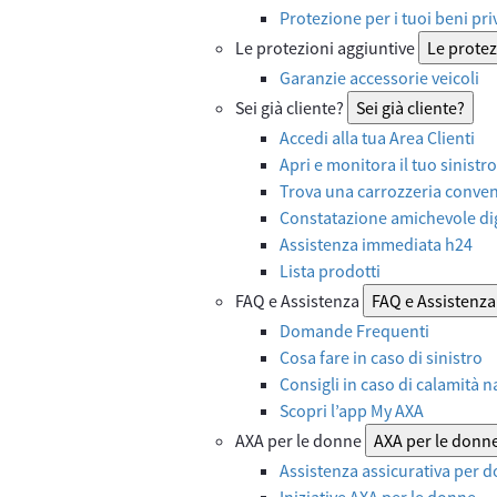
Protezione per i tuoi beni priv
Le protezioni aggiuntive
Le protez
Garanzie accessorie veicoli
Sei già cliente?
Sei già cliente?
Accedi alla tua Area Clienti
Apri e monitora il tuo sinistro
Trova una carrozzeria convenz
Constatazione amichevole dig
Assistenza immediata h24
Lista prodotti
FAQ e Assistenza
FAQ e Assistenza
Domande Frequenti
Cosa fare in caso di sinistro
Consigli in caso di calamità n
Scopri l’app My AXA
AXA per le donne
AXA per le donn
Assistenza assicurativa per d
Iniziative AXA per le donne