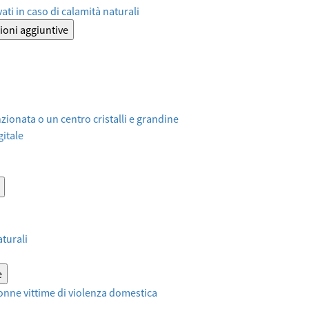
ati in caso di calamità naturali
ioni aggiuntive
ionata o un centro cristalli e grandine
itale
aturali
e
onne vittime di violenza domestica