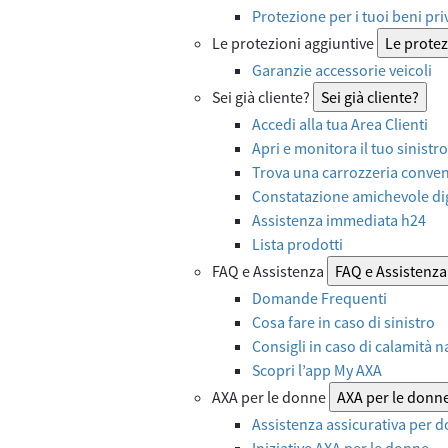
Protezione per i tuoi beni priv
Le protezioni aggiuntive
Le protez
Garanzie accessorie veicoli
Sei già cliente?
Sei già cliente?
Accedi alla tua Area Clienti
Apri e monitora il tuo sinistro
Trova una carrozzeria convenz
Constatazione amichevole dig
Assistenza immediata h24
Lista prodotti
FAQ e Assistenza
FAQ e Assistenza
Domande Frequenti
Cosa fare in caso di sinistro
Consigli in caso di calamità n
Scopri l’app My AXA
AXA per le donne
AXA per le donn
Assistenza assicurativa per d
Iniziative AXA per le donne