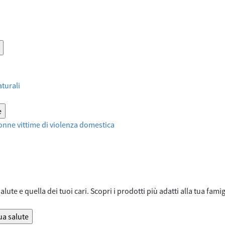
aturali
e
onne vittime di violenza domestica
lute e quella dei tuoi cari. Scopri i prodotti più adatti alla tua famig
ua salute