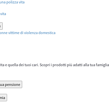
 una polizza vita
vita
e
onne vittime di violenza domestica
ta e quella dei tuoi cari. Scopri i prodotti più adatti alla tua famiglia
 tua pensione
rmia