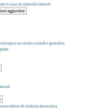
ati in caso di calamità naturali
ioni aggiuntive
ionata o un centro cristalli e grandine
itale
aturali
e
onne vittime di violenza domestica