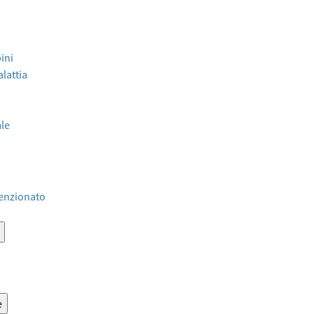
ini
lattia
ale
venzionato
e