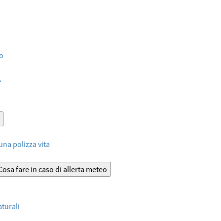
io
A
 una polizza vita
Cosa fare in caso di allerta meteo
aturali