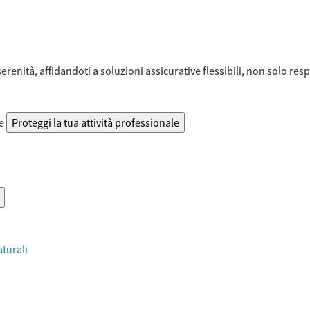
serenità, affidandoti a soluzioni assicurative flessibili, non solo re
le
Proteggi la tua attività professionale
aturali