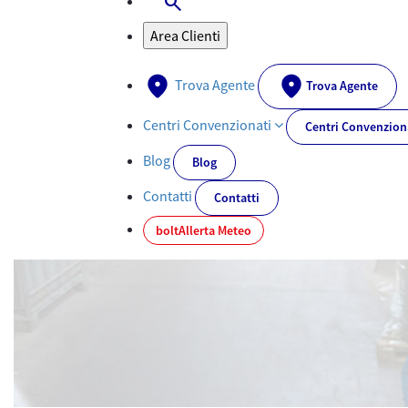
search
Apri-Chiudi Barra di ricerca
Area Clienti
Trova Agente
Trova Agente
Centri Convenzionati
Centri Convenzion
Blog
Blog
Contatti
Contatti
bolt
Allerta Meteo