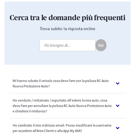
Cerca tra le domande più frequenti
Trova subito la risposta online
Vai
Mi hanno rubato il veicolo cosa devo fare con la polizza RC Auto
Nuova Protezione Auto?
Ho venduto / rottamato / esportato all'estero la mia auto, cosa
Puoi richiedere l'annullamento anticipato della polizza ed hai diritto al
devo fare per annullare la polizza RC Auto Nuova Protezione Auto
rimborso del premio RC Auto pagato e non goduto, al netto
e chiedere il rimborso?
dell’imposta e di altri eventuali oneri stabiliti per legge.
Dovrai rivolgerti al tuo Agente di riferimento, fornendo la copia della
denuncia di furto presentata all’Autorità competente.
Ho cambiato il mio indirizzo email. Posso modificare la username
Se hai venduto o rottamato o esportato all'estero la tua auto
Ti è stata utile questa FAQ?
184
115
per accedere all'Area Clienti o alla App My AXA?
provvederemo ad annullare la polizza e rimborsarti la parte di premio