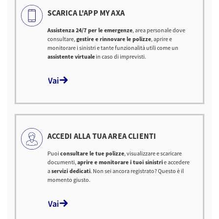
SCARICA L'APP MY AXA
Assistenza 24/7 per le emergenze
, area personale dove
consultare,
gestire e rinnovare le polizze
, aprire e
monitorare i sinistri e tante funzionalità utili come un
assistente virtuale
in caso di imprevisti.
Vai
ACCEDI ALLA TUA AREA CLIENTI
Puoi
consultare le tue polizze
, visualizzare e scaricare
documenti,
aprire e monitorare i tuoi sinistri
e accedere
a
servizi dedicati
. Non sei ancora registrato? Questo è il
momento giusto.
Vai