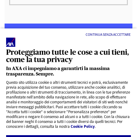
CONTINUA SENZA ACCETTARE
Proteggiamo tutte le cose a cui tieni,
come la tua privacy
LINK UTILI
In AXA ci impegniamo a garantirti la massima
trasparenza. Sempre.
ACCESSO VELOCE
Questo sito utilizza cookie o altri strumenti tecnici e potrà, esclusivamente
previa acquisizione del tuo consenso, utilizzare anche cookie analitici, di
profilazione o altri strumenti di tracciamento, in linea con le tue preferenze
SERVIZI AL CLIENTE
manifestate nell’ambito della navigazione in rete, allo scopo di effettuare
analisi e monitoraggio dei comportamenti dei visitatori di siti web nonché
inviare messaggi pubblicitari. Puoi accettare tutti i cookie cliccando su
"Accetta tutti i cookie" o selezionare "Personalizza preferenze" per
CHI SIAMO
modificare o negare il consenso ad alcuni o a tutti i cookie. Con la chiusura
del banner neghi il consenso a tutti i cookie diversi da quelli tecnici. Per
conoscere i dettagli, consulta la nostra
Cookie Policy
.
CONTATTI