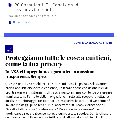
RC Consulenti IT - Condizioni di
assicurazione.pdf
Documentazione contrattuale
Scarica RC Consulenti IT - Condizioni di assicurazi
Download
CONTINUA SENZA ACCETTARE
Proteggiamo tutte le cose a cui tieni,
come la tua privacy
LINK UTILI
In AXA ci impegniamo a garantirti la massima
trasparenza. Sempre.
ACCESSO VELOCE
Questo sito utilizza cookie o altri strumenti tecnici e potrà, esclusivamente
previa acquisizione del tuo consenso, utilizzare anche cookie analitici, di
profilazione o altri strumenti di tracciamento, in linea con le tue preferenze
SERVIZI AL CLIENTE
manifestate nell’ambito della navigazione in rete, allo scopo di effettuare
analisi e monitoraggio dei comportamenti dei visitatori di siti web nonché
inviare messaggi pubblicitari. Puoi accettare tutti i cookie cliccando su
"Accetta tutti i cookie" o selezionare "Personalizza preferenze" per
CHI SIAMO
modificare o negare il consenso ad alcuni o a tutti i cookie. Con la chiusura
del banner neghi il consenso a tutti i cookie diversi da quelli tecnici. Per