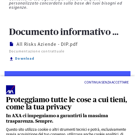
personalizzato concordato sulla base dei tuoi bisogni ed
esigenze.
Documento informativo precontrattuale
All Risks Aziende - DIP.pdf
Documentazione contrattuale
Scarica All Risks Aziende - DIP.pdf
Download
CONTINUA SENZA ACCETTARE
Proteggiamo tutte le cose a cui tieni,
come la tua privacy
LINK UTILI
In AXA ci impegniamo a garantirti la massima
trasparenza. Sempre.
ACCESSO VELOCE
Questo sito utilizza cookie o altri strumenti tecnici e potrà, esclusivamente
previa acquisizione del tuo consenso, utilizzare anche cookie analitici, di