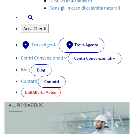
Gestisci il tuo sinistro
Consigli in caso di calamità naturali
search
Apri-Chiudi Barra di ricerca
Area Clienti
Trova Agente
Trova Agente
Centri Convenzionati
Centri Convenzionati
Blog
Blog
Contatti
Contatti
bolt
Allerta Meteo
ALL RISKS AZIENDE