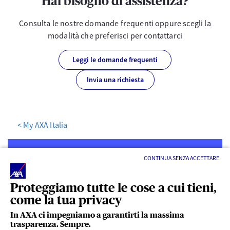
Hai bisogno di assistenza?
Consulta le nostre domande frequenti oppure scegli la
modalità che preferisci per contattarci
Leggi le domande frequenti
Invia una richiesta
< My AXA Italia
CONTINUA SENZA ACCETTARE
Proteggiamo tutte le cose a cui tieni,
come la tua privacy
LINK UTILI
In AXA ci impegniamo a garantirti la massima
trasparenza. Sempre.
ACCESSO VELOCE