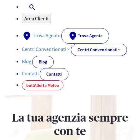
search
Apri-Chiudi Barra di ricerca
Area Clienti
Trova Agente
Trova Agente
Centri Convenzionati
Centri Convenzionati
Blog
Blog
Contatti
Contatti
bolt
Allerta Meteo
La tua agenzia sempre
con te