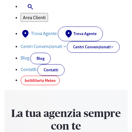
search
Apri-Chiudi Barra di ricerca
Area Clienti
Trova Agente
Trova Agente
Centri Convenzionati
Centri Convenzionati
Blog
Blog
Contatti
Contatti
bolt
Allerta Meteo
La tua agenzia sempre
con te