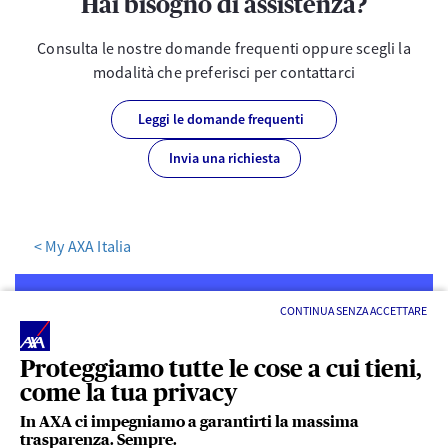
Hai bisogno di assistenza?
Consulta le nostre domande frequenti oppure scegli la
modalità che preferisci per contattarci
Leggi le domande frequenti
Invia una richiesta
< My AXA Italia
CONTINUA SENZA ACCETTARE
Proteggiamo tutte le cose a cui tieni,
come la tua privacy
LINK UTILI
In AXA ci impegniamo a garantirti la massima
trasparenza. Sempre.