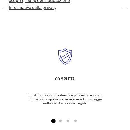
Scopri gli Step della quotazione
Informativa sulla privacy
COMPLETA
Ti tutela in caso di
danni a persone o cose
;
rimborsa le
spese veterinarie
e ti protegge
nelle
controversie legali
.