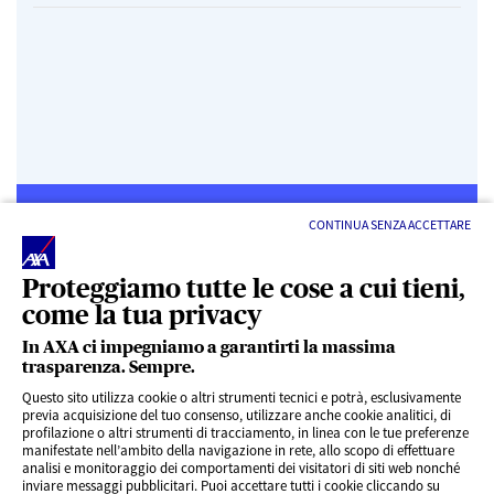
CONTINUA SENZA ACCETTARE
Proteggiamo tutte le cose a cui tieni,
come la tua privacy
LINK UTILI
In AXA ci impegniamo a garantirti la massima
trasparenza. Sempre.
ACCESSO VELOCE
Questo sito utilizza cookie o altri strumenti tecnici e potrà, esclusivamente
previa acquisizione del tuo consenso, utilizzare anche cookie analitici, di
profilazione o altri strumenti di tracciamento, in linea con le tue preferenze
SERVIZI AL CLIENTE
manifestate nell’ambito della navigazione in rete, allo scopo di effettuare
analisi e monitoraggio dei comportamenti dei visitatori di siti web nonché
inviare messaggi pubblicitari. Puoi accettare tutti i cookie cliccando su