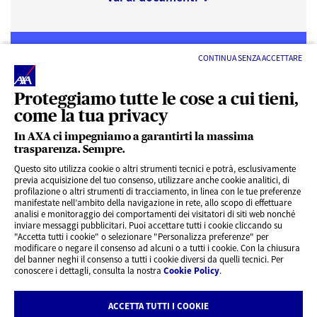
CONTINUA SENZA ACCETTARE
Proteggiamo tutte le cose a cui tieni,
come la tua privacy
LINK UTILI
In AXA ci impegniamo a garantirti la massima
trasparenza. Sempre.
ACCESSO VELOCE
Questo sito utilizza cookie o altri strumenti tecnici e potrà, esclusivamente
previa acquisizione del tuo consenso, utilizzare anche cookie analitici, di
profilazione o altri strumenti di tracciamento, in linea con le tue preferenze
SERVIZI AL CLIENTE
manifestate nell’ambito della navigazione in rete, allo scopo di effettuare
analisi e monitoraggio dei comportamenti dei visitatori di siti web nonché
inviare messaggi pubblicitari. Puoi accettare tutti i cookie cliccando su
"Accetta tutti i cookie" o selezionare "Personalizza preferenze" per
CHI SIAMO
modificare o negare il consenso ad alcuni o a tutti i cookie. Con la chiusura
del banner neghi il consenso a tutti i cookie diversi da quelli tecnici. Per
conoscere i dettagli, consulta la nostra
Cookie Policy
.
CONTATTI
ACCETTA TUTTI I COOKIE
Privacy