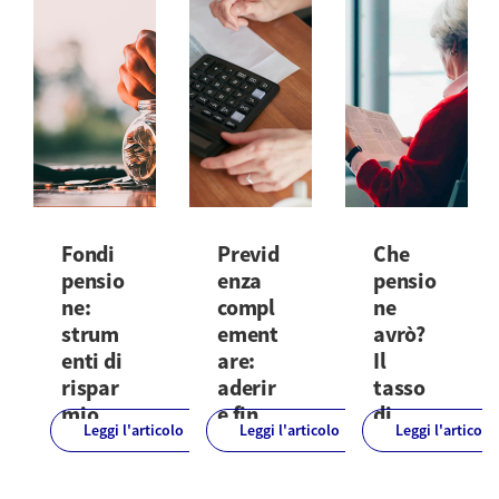
Fondi
Previd
Che
pensio
enza
pensio
ne:
compl
ne
strum
ement
avrò?
enti di
are:
Il
rispar
aderir
tasso
mio
e fin
di
Leggi l'articolo
Leggi l'articolo
Leggi l'articolo
per la
da
sostit
pensio
subito
uzione
ne
convie
e la