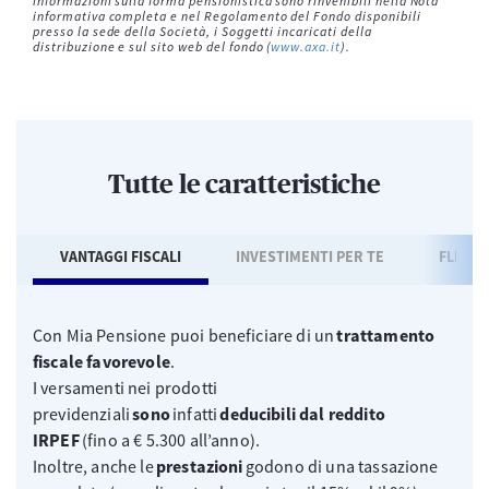
informazioni sulla forma pensionistica sono rinvenibili nella Nota
informativa completa e nel Regolamento del Fondo disponibili
presso la sede della Società, i Soggetti incaricati della
distribuzione e sul sito web del fondo (
www.axa.it
).
Tutte le caratteristiche
VANTAGGI FISCALI
INVESTIMENTI PER TE
FLESSI
Con Mia Pensione puoi beneficiare di un
trattamento
fiscale favorevole
.
I versamenti nei prodotti
previdenziali
sono
infatti
deducibili dal reddito
IRPEF
(fino a € 5.300 all’anno).
Inoltre, anche le
prestazioni
godono di una tassazione