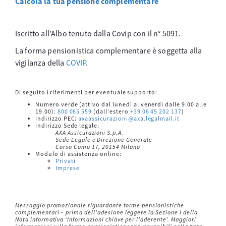
Calcola la tua pensione complementare
Iscritto all’Albo tenuto dalla Covip con il n° 5091.
La forma pensionistica complementare è soggetta alla
vigilanza della
COVIP
.
Di seguito i riferimenti per eventuale supporto:
Numero verde (attivo dal lunedì al venerdì dalle 9.00 alle
19.00):
800 085 559
(dall'estero
+39 06 45 202 137
)
Indirizzo PEC:
axaassicurazioni@axa.legalmail.it
Indirizzo Sede legale:
AXA Assicurazioni S.p.A.
Sede Legale e Direzione Generale
Corso Como 17, 20154 Milano
Modulo di assistenza online:
Privati
Imprese
Messaggio promozionale riguardante forme pensionistiche
complementari – prima dell’adesione leggere la Sezione I della
Nota informativa ‘Informazioni chiave per l’aderente’. Maggiori