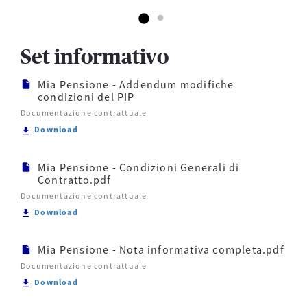
ne?
stima
Le riforme del
della
sistema
Scegliere di
pensio
previdenziale
aderire ad un
Set informativo
pubblico, che
ne
fondo
si sono ...
pensione
Mia Pensione - Addendum modifiche
Raggiunto il
consente di
condizioni del PIP
momento
costruirsi ...
tanto
Documentazione contrattuale
desiderato
Scarica Mia Pensione - Addendum modifiche condizi
Download
della pensione
bisogna ...
Mia Pensione - Condizioni Generali di
Contratto.pdf
Documentazione contrattuale
Scarica Mia Pensione - Condizioni Generali di Cont
Download
Mia Pensione - Nota informativa completa.pdf
Documentazione contrattuale
Scarica Mia Pensione - Nota informativa completa.
Download