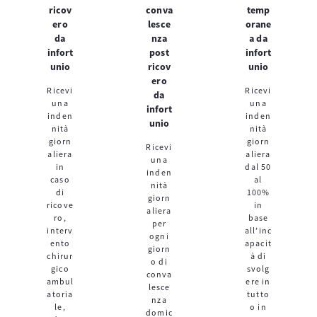
ricov
conva
temp
ero
lesce
orane
da
nza
a da
infort
post
infort
unio
ricov
unio
ero
Ricevi
Ricevi
da
una
una
infort
inden
inden
unio
nità
nità
giorn
giorn
Ricevi
aliera
aliera
una
in
dal 50
inden
caso
al
nità
di
100%
giorn
ricove
in
aliera
ro,
base
per
interv
all’inc
ogni
ento
apacit
giorn
chirur
à di
o di
gico
svolg
conva
ambul
ere in
lesce
atoria
tutto
nza
le,
o in
domic