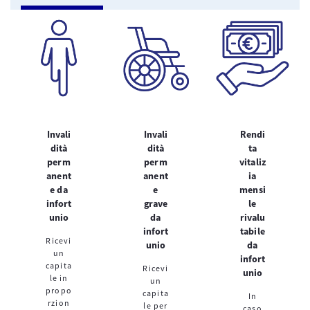
Invali
Invali
Rendi
dità
dità
ta
perm
perm
vitaliz
anent
anent
ia
e da
e
mensi
infort
grave
le
unio
da
rivalu
infort
tabile
Ricevi
unio
da
un
infort
capita
Ricevi
unio
le in
un
propo
capita
In
rzion
le per
caso