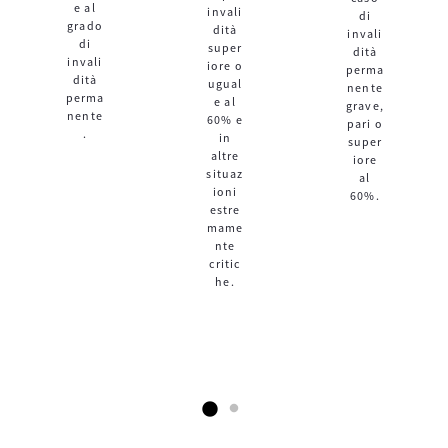
e al
invali
di
grado
dità
invali
di
super
dità
invali
iore o
perma
dità
ugual
nente
perma
e al
grave,
nente
60% e
pari o
.
in
super
altre
iore
situaz
al
ioni
60%.
estre
mame
nte
critic
he.