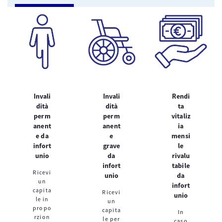
Invali
Invali
Rendi
dità
dità
ta
perm
perm
vitaliz
anent
anent
ia
e da
e
mensi
infort
grave
le
unio
da
rivalu
infort
tabile
Ricevi
unio
da
un
infort
capita
Ricevi
unio
le in
un
propo
capita
In
rzion
le per
caso