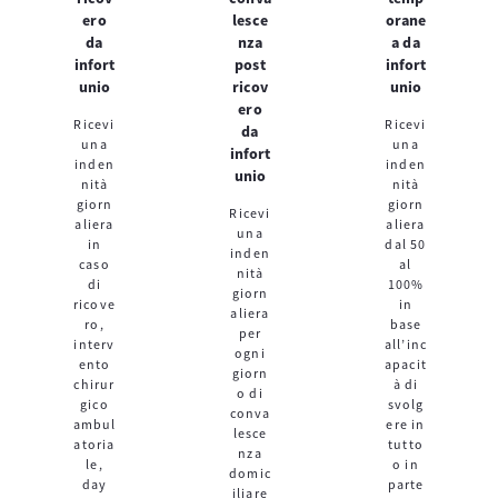
ero
lesce
orane
da
nza
a da
infort
post
infort
unio
ricov
unio
ero
Ricevi
Ricevi
da
una
una
infort
inden
inden
unio
nità
nità
giorn
giorn
Ricevi
aliera
aliera
una
in
dal 50
inden
caso
al
nità
di
100%
giorn
ricove
in
aliera
ro,
base
per
interv
all’inc
ogni
ento
apacit
giorn
chirur
à di
o di
gico
svolg
conva
ambul
ere in
lesce
atoria
tutto
nza
le,
o in
domic
day
parte
iliare