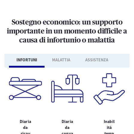
Sostegno economico: un supporto
importante in un momento difficile a
causa di infortunio o malattia
INFORTUNI
MALATTIA
ASSISTENZA
Diaria
Diaria
Inabil
da
da
ità
ricov
conva
temp