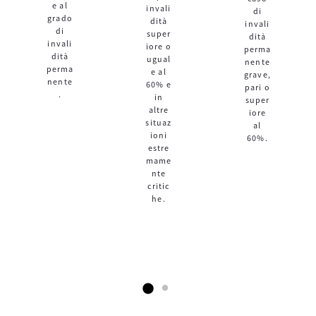
e al
invali
di
grado
dità
invali
di
super
dità
invali
iore o
perma
dità
ugual
nente
perma
e al
grave,
nente
60% e
pari o
.
in
super
altre
iore
situaz
al
ioni
60%.
estre
mame
nte
critic
he.