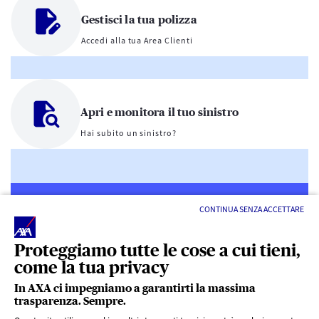
Gestisci la tua polizza
Accedi alla tua Area Clienti
Apri e monitora il tuo sinistro
Hai subito un sinistro?
CONTINUA SENZA ACCETTARE
Proteggiamo tutte le cose a cui tieni,
come la tua privacy
LINK UTILI
In AXA ci impegniamo a garantirti la massima
trasparenza. Sempre.
ACCESSO VELOCE