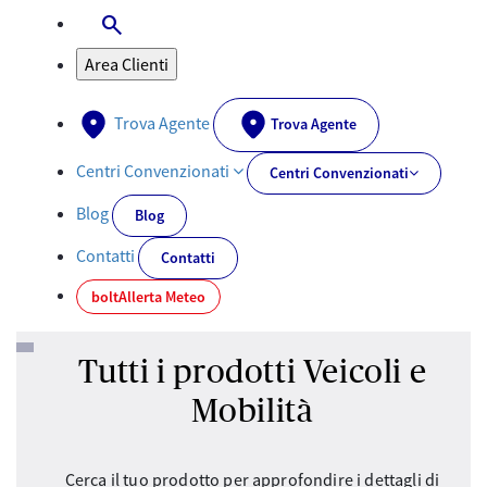
search
Apri-Chiudi Barra di ricerca
Area Clienti
Trova Agente
Trova Agente
Centri Convenzionati
Centri Convenzionati
Blog
Blog
Contatti
Contatti
bolt
Allerta Meteo
Tutti i prodotti Veicoli e
Mobilità
Cerca il tuo prodotto per approfondire i dettagli di