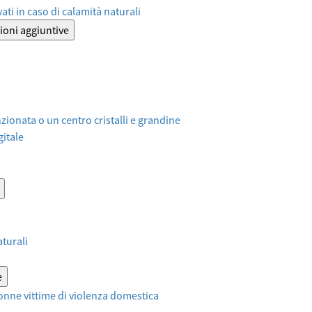
ati in caso di calamità naturali
ioni aggiuntive
ionata o un centro cristalli e grandine
itale
aturali
e
onne vittime di violenza domestica