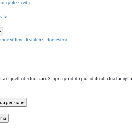
 una polizza vita
vita
e
onne vittime di violenza domestica
ta e quella dei tuoi cari. Scopri i prodotti più adatti alla tua famiglia
 tua pensione
rmia