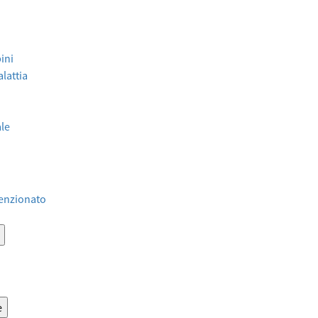
ini
lattia
ale
venzionato
e