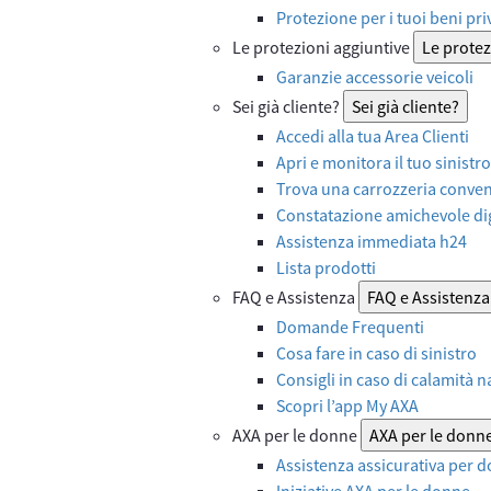
Protezione per i tuoi beni priv
Le protezioni aggiuntive
Le protez
Garanzie accessorie veicoli
Sei già cliente?
Sei già cliente?
Accedi alla tua Area Clienti
Apri e monitora il tuo sinistro
Trova una carrozzeria convenz
Constatazione amichevole dig
Assistenza immediata h24
Lista prodotti
FAQ e Assistenza
FAQ e Assistenza
Domande Frequenti
Cosa fare in caso di sinistro
Consigli in caso di calamità n
Scopri l’app My AXA
AXA per le donne
AXA per le donn
Assistenza assicurativa per d
Iniziative AXA per le donne