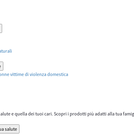
aturali
e
onne vittime di violenza domestica
lute e quella dei tuoi cari. Scopri i prodotti più adatti alla tua famig
ua salute