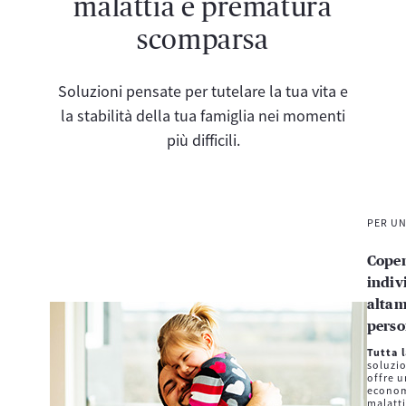
malattia e prematura
scomparsa
Soluzioni pensate per tutelare la tua vita e
la stabilità della tua famiglia nei momenti
più difficili.
PER U
Cope
indiv
alta
perso
Tutta l
soluzio
offre 
econom
malatti