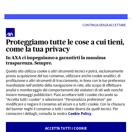
CONTINUA SENZA ACCETTARE
Proteggiamo tutte le cose a cui tieni,
come la tua privacy
LINK UTILI
In AXA ci impegniamo a garantirti la massima
trasparenza. Sempre.
ACCESSO VELOCE
Questo sito utilizza cookie o altri strumenti tecnici e potrà, esclusivamente
previa acquisizione del tuo consenso, utilizzare anche cookie analitici, di
profilazione o altri strumenti di tracciamento, in linea con le tue preferenze
SERVIZI AL CLIENTE
manifestate nell’ambito della navigazione in rete, allo scopo di effettuare
analisi e monitoraggio dei comportamenti dei visitatori di siti web nonché
inviare messaggi pubblicitari. Puoi accettare tutti i cookie cliccando su
"Accetta tutti i cookie" o selezionare "Personalizza preferenze" per
CHI SIAMO
modificare o negare il consenso ad alcuni o a tutti i cookie. Con la chiusura
del banner neghi il consenso a tutti i cookie diversi da quelli tecnici. Per
conoscere i dettagli, consulta la nostra
Cookie Policy
.
CONTATTI
ACCETTA TUTTI I COOKIE
Privacy