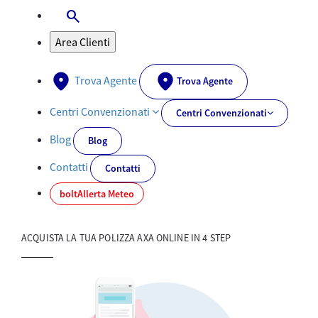
search
Apri-Chiudi Barra di ricerca
Area Clienti
Trova Agente
Trova Agente
Centri Convenzionati
Centri Convenzionati
Blog
Blog
Contatti
Contatti
bolt
Allerta Meteo
ACQUISTA LA TUA POLIZZA AXA ONLINE IN 4 STEP