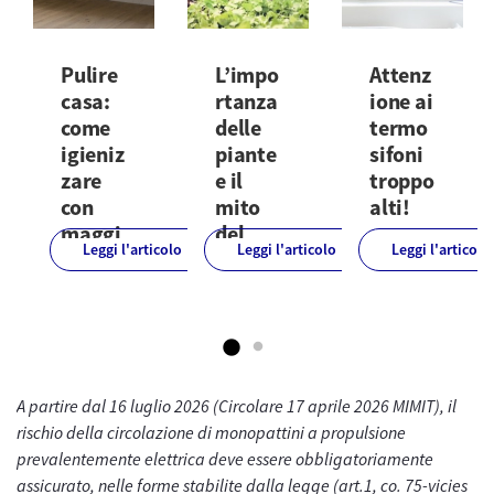
Pulire
L’impo
Attenz
casa:
rtanza
ione ai
come
delle
termo
igieniz
piante
sifoni
zare
e il
troppo
con
mito
alti!
maggi
del
Leggi l'articolo
Leggi l'articolo
Leggi l'articolo
ore
“pollic
Con l’arrivo
attenz
e
della stagione
ione
verde”
fredda, le
nostre case
Case pulite,
Secondo il
diventano
igienizzate e
tabloid
sempre più ...
quasi
britannico The
A partire dal 16 luglio 2026 (Circolare 17 aprile 2026 MIMIT), il
sterilizzate:
Indipendent il
rischio della circolazione di monopattini a propulsione
mai come in
giardinaggio ...
prevalentemente elettrica deve essere obbligatoriamente
questo ...
assicurato, nelle forme stabilite dalla legge (art.1, co. 75-vicies