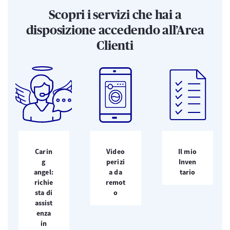
Scopri i servizi che hai a
disposizione accedendo all’Area
Clienti
Carin
Video
Il mio
g
perizi
Inven
angel:
a da
tario
richie
remot
sta di
o
assist
enza
in