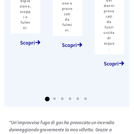
dai
esplo
one o
danni
sione,
provo
provo
scopp
cati
cati
i e
da
da
fulmi
fulmi
fuori
ni.
ni.
uscita
di
Scopri
acqua
Scopri
.
Scopri
"Un’improvvisa fuga di gas ha provocato un incendio
danneggiando gravemente la mia villetta. Grazie a