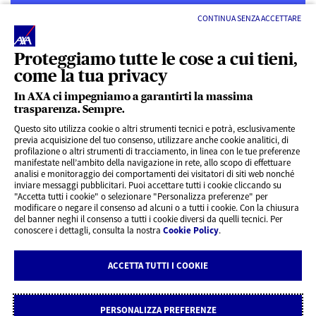
CONTINUA SENZA ACCETTARE
Proteggiamo tutte le cose a cui tieni,
come la tua privacy
LINK UTILI
In AXA ci impegniamo a garantirti la massima
trasparenza. Sempre.
ACCESSO VELOCE
Questo sito utilizza cookie o altri strumenti tecnici e potrà, esclusivamente
previa acquisizione del tuo consenso, utilizzare anche cookie analitici, di
profilazione o altri strumenti di tracciamento, in linea con le tue preferenze
SERVIZI AL CLIENTE
manifestate nell’ambito della navigazione in rete, allo scopo di effettuare
analisi e monitoraggio dei comportamenti dei visitatori di siti web nonché
inviare messaggi pubblicitari. Puoi accettare tutti i cookie cliccando su
"Accetta tutti i cookie" o selezionare "Personalizza preferenze" per
CHI SIAMO
modificare o negare il consenso ad alcuni o a tutti i cookie. Con la chiusura
del banner neghi il consenso a tutti i cookie diversi da quelli tecnici. Per
conoscere i dettagli, consulta la nostra
Cookie Policy
.
CONTATTI
ACCETTA TUTTI I COOKIE
Privacy
Rivedi le tue scelte sui Cookie
Cookie Policy
Note legali
PERSONALIZZA PREFERENZE