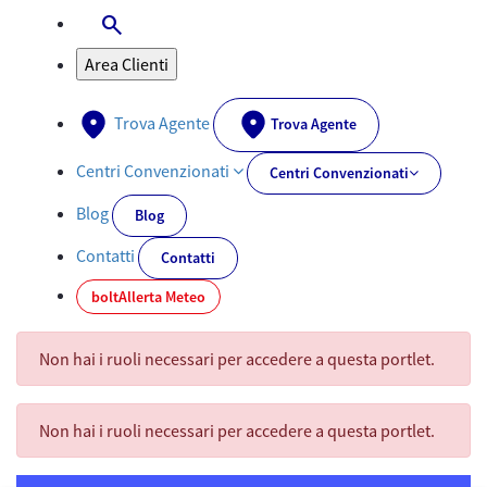
search
Apri-Chiudi Barra di ricerca
Area Clienti
Trova Agente
Trova Agente
Centri Convenzionati
Centri Convenzionati
Blog
Blog
Contatti
Contatti
bolt
Allerta Meteo
Non hai i ruoli necessari per accedere a questa portlet.
Non hai i ruoli necessari per accedere a questa portlet.