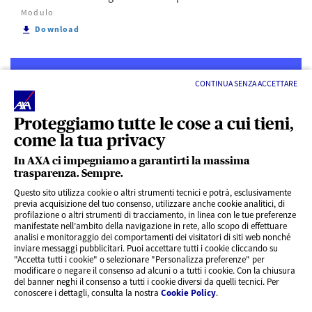
Modulo
Scarica Pro Family - Vademecum e modulo denuncia s
Download
CONTINUA SENZA ACCETTARE
Proteggiamo tutte le cose a cui tieni,
come la tua privacy
LINK UTILI
In AXA ci impegniamo a garantirti la massima
trasparenza. Sempre.
ACCESSO VELOCE
Questo sito utilizza cookie o altri strumenti tecnici e potrà, esclusivamente
previa acquisizione del tuo consenso, utilizzare anche cookie analitici, di
profilazione o altri strumenti di tracciamento, in linea con le tue preferenze
SERVIZI AL CLIENTE
manifestate nell’ambito della navigazione in rete, allo scopo di effettuare
analisi e monitoraggio dei comportamenti dei visitatori di siti web nonché
inviare messaggi pubblicitari. Puoi accettare tutti i cookie cliccando su
"Accetta tutti i cookie" o selezionare "Personalizza preferenze" per
CHI SIAMO
modificare o negare il consenso ad alcuni o a tutti i cookie. Con la chiusura
del banner neghi il consenso a tutti i cookie diversi da quelli tecnici. Per
conoscere i dettagli, consulta la nostra
Cookie Policy
.
CONTATTI