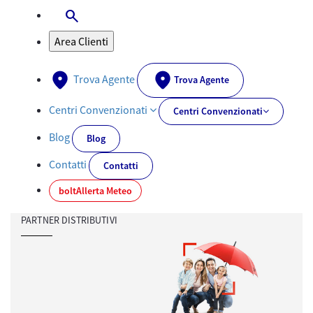
search
Apri-Chiudi Barra di ricerca
Area Clienti
Trova Agente
Trova Agente
Centri Convenzionati
Centri Convenzionati
Blog
Blog
Contatti
Contatti
bolt
Allerta Meteo
PARTNER DISTRIBUTIVI