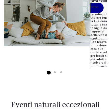
protezione
casa
Fai la tua quotazione
La soluzione
che
protegge
* Campi obbligatori
la tua casa
e
tutta la tua
Scopri gli Step della quotazione
famiglia dagli
imprevisti
Informativa sulla privacy
della vita di
ogni giorno.
Con Nuova
protezione
casa puoi
contare sul
professionist
più adatto
a
risolvere il tu
problema
h24
Eventi naturali eccezionali