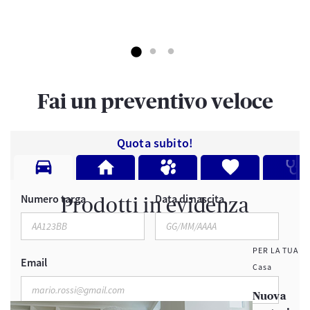
Fai un preventivo veloce
Quota subito!
Numero targa
Data di nascita
Prodotti in evidenza
PER LA TUA
Email
Casa
Nuova