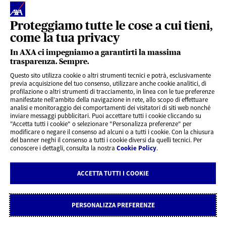
Proteggiamo tutte le cose a cui tieni,
come la tua privacy
In AXA ci impegniamo a garantirti la massima
trasparenza. Sempre.
I vantaggi di avere l’app sul
Questo sito utilizza cookie o altri strumenti tecnici e potrà, esclusivamente
tuo smartphone
previa acquisizione del tuo consenso, utilizzare anche cookie analitici, di
profilazione o altri strumenti di tracciamento, in linea con le tue preferenze
manifestate nell’ambito della navigazione in rete, allo scopo di effettuare
analisi e monitoraggio dei comportamenti dei visitatori di siti web nonché
La tua agenzia sempre a portata di mano
inviare messaggi pubblicitari. Puoi accettare tutti i cookie cliccando su
"Accetta tutti i cookie" o selezionare "Personalizza preferenze" per
Assistenza 24/7 per le emergenze
modificare o negare il consenso ad alcuni o a tutti i cookie. Con la chiusura
del banner neghi il consenso a tutti i cookie diversi da quelli tecnici. Per
Tracking online del tuo sinistro
conoscere i dettagli, consulta la nostra
Cookie Policy
.
Accesso rapido alle tue polizze
ACCETTA TUTTI I COOKIE
Gestione consensi e anagrafica
PERSONALIZZA PREFERENZE
Scarica l'app
Registrati