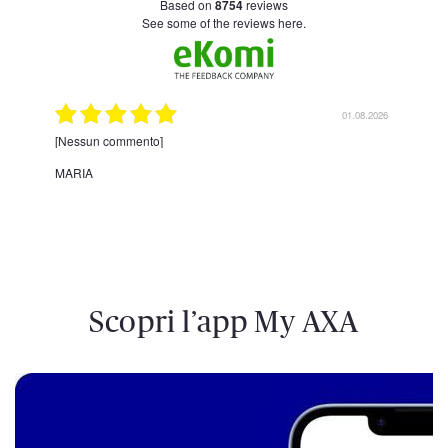
based on
8754
reviews
see some of the reviews here.
.2026
01.08.2026
enza
[Nessun commento]
[Ne
MARIA
GIA
Scopri l’app My AXA