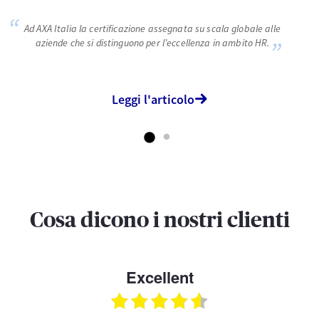
Agiamo per il progresso dell’umanità
proteggendo ciò che conta
Ad AXA Italia la certificazione assegnata su scala globale alle
aziende che si distinguono per l’eccellenza in ambito HR.
Da assicuratori presenti a livello globale, la nostra ragion
d’essere è agire per il progresso umano
proteggendo ciò che conta.
Scopri di più
Leggi l'articolo
Cosa dicono i nostri clienti
Excellent