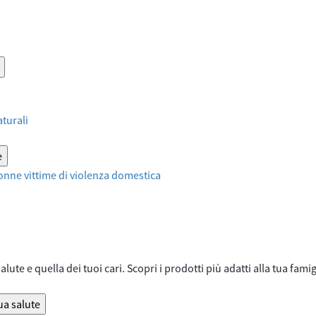
aturali
e
onne vittime di violenza domestica
lute e quella dei tuoi cari. Scopri i prodotti più adatti alla tua famig
ua salute