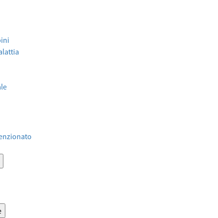
ini
lattia
ale
venzionato
e