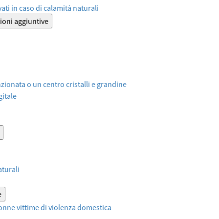
ati in caso di calamità naturali
ioni aggiuntive
ionata o un centro cristalli e grandine
itale
aturali
e
onne vittime di violenza domestica