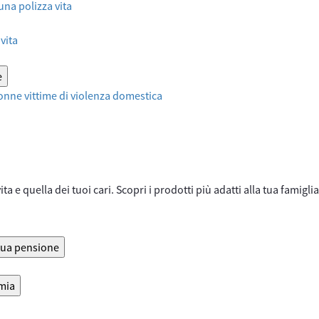
 una polizza vita
vita
e
onne vittime di violenza domestica
ta e quella dei tuoi cari. Scopri i prodotti più adatti alla tua famiglia
 tua pensione
rmia