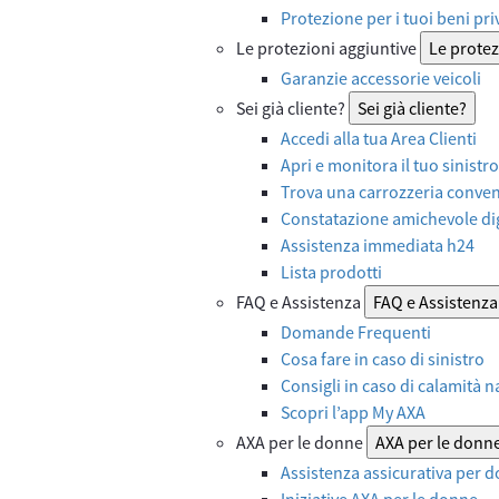
Protezione per i tuoi beni priv
Le protezioni aggiuntive
Le protez
Garanzie accessorie veicoli
Sei già cliente?
Sei già cliente?
Accedi alla tua Area Clienti
Apri e monitora il tuo sinistro
Trova una carrozzeria convenz
Constatazione amichevole dig
Assistenza immediata h24
Lista prodotti
FAQ e Assistenza
FAQ e Assistenza
Domande Frequenti
Cosa fare in caso di sinistro
Consigli in caso di calamità n
Scopri l’app My AXA
AXA per le donne
AXA per le donn
Assistenza assicurativa per d
Iniziative AXA per le donne