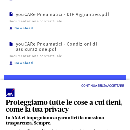
youCARe Pneumatici - DIP Aggiuntivo.pdf
Documentazione contrattuale
Scarica youCARe Pneumatici - DIP Aggiuntivo.pdf
Download
youCARe Pneumatici - Condizioni di
assicurazione.pdf
Documentazione contrattuale
Scarica youCARe Pneumatici - Condizioni di assicur
Download
CONTINUA SENZA ACCETTARE
Proteggiamo tutte le cose a cui tieni,
come la tua privacy
LINK UTILI
In AXA ci impegniamo a garantirti la massima
trasparenza. Sempre.
ACCESSO VELOCE