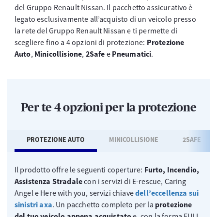
del Gruppo Renault Nissan. Il pacchetto assicurativo è
legato esclusivamente all’acquisto di un veicolo presso
la rete del Gruppo Renault Nissan e ti permette di
scegliere fino a 4 opzioni di protezione:
Protezione
Auto
,
Minicollisione
,
2Safe
e
Pneumatici
.
Per te 4 opzioni per la protezione
PROTEZIONE AUTO
MINICOLLISIONE
2SAFE
Il prodotto offre le seguenti coperture:
Furto, Incendio,
Assistenza Stradale
con i servizi di E-rescue, Caring
Angel e Here with you, servizi chiave
dell’eccellenza sui
sinistri axa
. Un pacchetto completo per la
protezione
del tuo veicolo appena acquistato
e, con la forma FULL